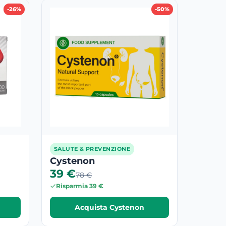
-26%
-50%
SALUTE & PREVENZIONE
Cystenon
39 €
78 €
Risparmia 39 €
Acquista Cystenon