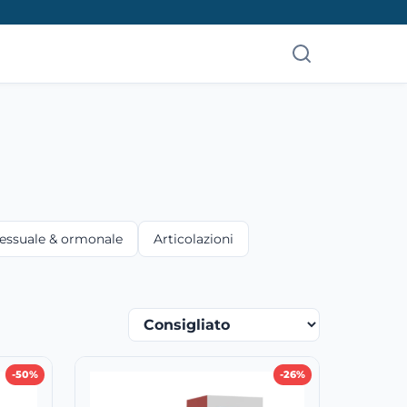
sessuale & ormonale
Articolazioni
-50%
-26%