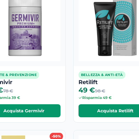
TE & PREVENZIONE
BELLEZZA & ANTI-ETÀ
ivir
Retilift
€
49 €
78 €
98 €
armia 39 €
Risparmia 49 €
Acquista Germivir
Acquista Retilift
-50%