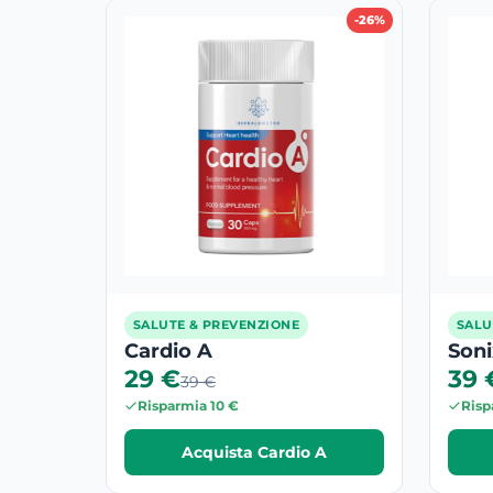
-26%
SALUTE & PREVENZIONE
SALU
Cardio A
Soni
29 €
39 
39 €
Risparmia 10 €
Risp
Acquista Cardio A