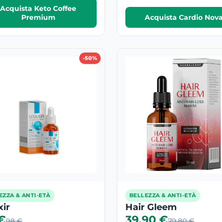
Acquista Keto Coffee
Premium
Acquista Cardio Nov
-50%
EZZA & ANTI-ETÀ
BELLEZZA & ANTI-ETÀ
xir
Hair Gleem
€
39.90 €
98 €
79.80 €