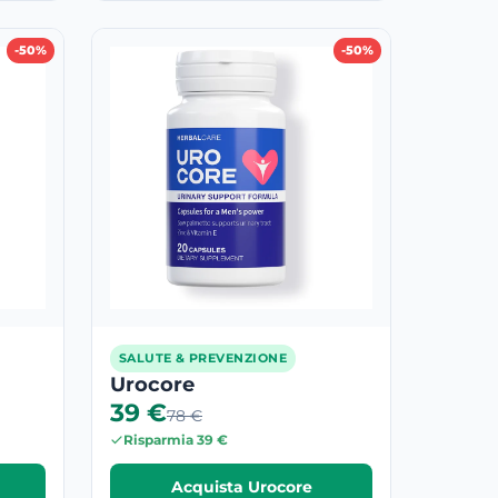
-50%
-50%
SALUTE & PREVENZIONE
Urocore
39 €
78 €
Risparmia 39 €
Acquista Urocore