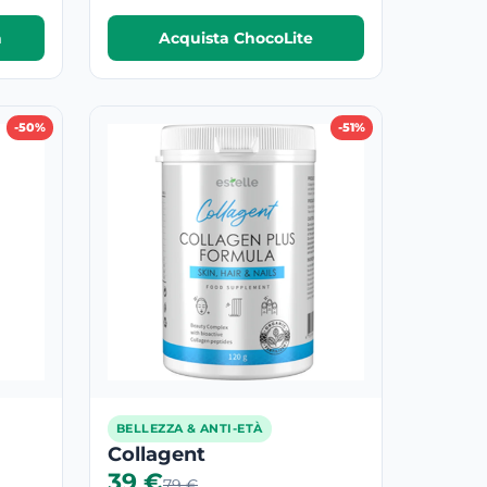
a
Acquista ChocoLite
-50%
-51%
BELLEZZA & ANTI-ETÀ
Collagent
39 €
79 €