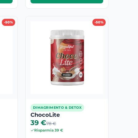
-50%
-50%
DIMAGRIMENTO & DETOX
ChocoLite
39 €
78 €
Risparmia 39 €