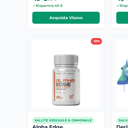
Risparmia 49 €
Risp
Acquista Visovo
-31%
SALUTE SESSUALE & ORMONALE
SALU
Alpha Edge
Der