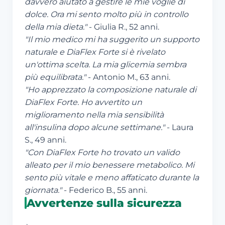
davvero aiutato a gestire le mie voglie di
dolce. Ora mi sento molto più in controllo
della mia dieta."
- Giulia R., 52 anni.
"Il mio medico mi ha suggerito un supporto
naturale e DiaFlex Forte si è rivelato
un'ottima scelta. La mia glicemia sembra
più equilibrata."
- Antonio M., 63 anni.
"Ho apprezzato la composizione naturale di
DiaFlex Forte. Ho avvertito un
miglioramento nella mia sensibilità
all'insulina dopo alcune settimane."
- Laura
S., 49 anni.
"Con DiaFlex Forte ho trovato un valido
alleato per il mio benessere metabolico. Mi
sento più vitale e meno affaticato durante la
giornata."
- Federico B., 55 anni.
Avvertenze sulla sicurezza