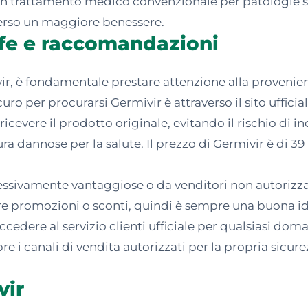
 né un trattamento medico convenzionale per patologi
verso un maggiore benessere.
ffe e raccomandazioni
ir, è fondamentale prestare attenzione alla provenie
sicuro per procurarsi Germivir è attraverso il sito uffic
icevere il prodotto originale, evitando il rischio di i
ura dannose per la salute. Il prezzo di Germivir è di 3
ccessivamente vantaggiose o da venditori non autorizz
o offre promozioni o sconti, quindi è sempre una buona 
ccedere al servizio clienti ufficiale per qualsiasi 
re i canali di vendita autorizzati per la propria sicu
vir