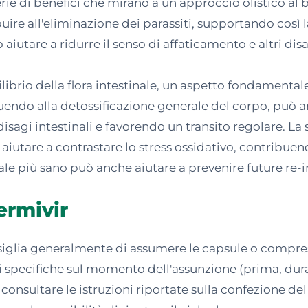
serie di benefici che mirano a un approccio olistico al
buire all'eliminazione dei parassiti, supportando così 
iutare a ridurre il senso di affaticamento e altri disa
ilibrio della flora intestinale, un aspetto fondamental
endo alla detossificazione generale del corpo, può a
sagi intestinali e favorendo un transito regolare. La
ò aiutare a contrastare lo stress ossidativo, contribue
nale più sano può anche aiutare a prevenire future re
Germivir
onsiglia generalmente di assumere le capsule o compr
i specifiche sul momento dell'assunzione (prima, dura
nsultare le istruzioni riportate sulla confezione de