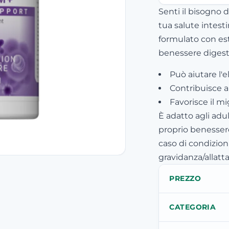
Senti il bisogno d
tua salute intest
formulato con estr
benessere digest
Può aiutare l'e
Contribuisce a
Favorisce il m
È adatto agli adu
proprio benessere
caso di condizion
gravidanza/allat
PREZZO
CATEGORIA