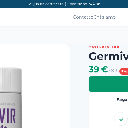
Qualità certificata
Spedizione 24/48h
Contatto
Chi siamo
OFFERTA -50%
Germiv
39 €
78 €
Ris
Paga