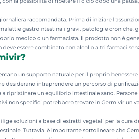
 con la possibilità di ripetere il ciclo dopo una pausa
ornaliera raccomandata. Prima di iniziare l'assunzion
 malattie gastrointestinali gravi, patologie croniche, 
proprio medico o un farmacista. Il prodotto non è ge
non deve essere combinato con alcol o altri farmaci se
mivir?
cercano un supporto naturale per il proprio benessere
he desiderano intraprendere un percorso di purificaz
 a ripristinare un equilibrio intestinale sano. Person
tivi non specifici potrebbero trovare in Germivir un 
lige soluzioni a base di estratti vegetali per la cura d
tinale. Tuttavia, è importante sottolineare che Germ