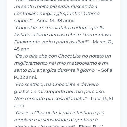
mi sento molto più sazia, riuscendo a
controllare meglio gli spuntini. Ottimo
sapore!"
– Anna M., 38 anni.
"ChocoLite mi ha aiutato a ridurre quella
fastidiosa fame nervosa che mi tormentava.
Finalmente vedo i primi risultati!"
– Marco G.,
45 anni.
"Devo dire che con ChocoLite ho notato un
miglioramento nel mio metabolismo e mi
sento più energica durante il giorno."
– Sofia
P., 32 anni.
"Ero scettico, ma ChocoLite è davvero
gustoso e mi supporta nel mio percorso.
Non mi sento più così affamato."
– Luca R., 51
anni.
"Grazie a ChocoLite, il mio intestino è più
regolare e la sensazione di gonfiore è
diminuita. Un valido aiuto!"
– Elena B., 41