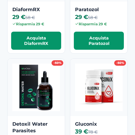
DiaformRX
Paratozol
29 €
29 €
58 €
58 €
Risparmia 29 €
Risparmia 29 €
Acquista
Acquista
DiaformRX
Paratozol
-50%
-50%
Detoxil Water
Gluconix
Parasites
39 €
78 €