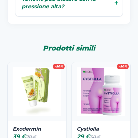
pressione alta?
Prodotti simili
-50%
-50%
Exodermin
Cystiolla
39 €
29 €
78 €
58 €