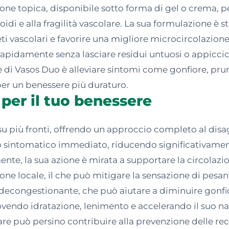
ne topica, disponibile sotto forma di gel o crema, pen
roidi e alla fragilità vascolare. La sua formulazione è s
ti vascolari e favorire una migliore microcircolazione 
e rapidamente senza lasciare residui untuosi o appicc
le di Vasos Duo è alleviare sintomi come gonfiore, pruri
per un benessere più duraturo.
 per il tuo benessere
su più fronti, offrendo un approccio completo al disag
vo sintomatico immediato, riducendo significativamente
mente, la sua azione è mirata a supportare la circolazio
one locale, il che può mitigare la sensazione di pesa
decongestionante, che può aiutare a diminuire gonfio
ovendo idratazione, lenimento e accelerando il suo n
olare può persino contribuire alla prevenzione delle re