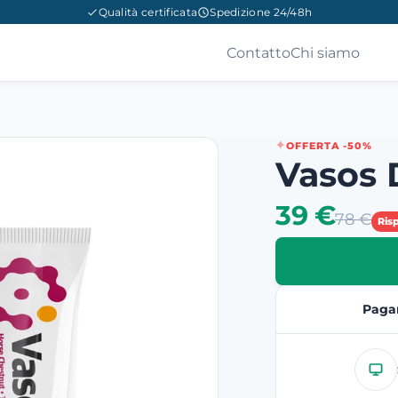
Qualità certificata
Spedizione 24/48h
Contatto
Chi siamo
OFFERTA -50%
Vasos
39 €
78 €
Ris
Paga