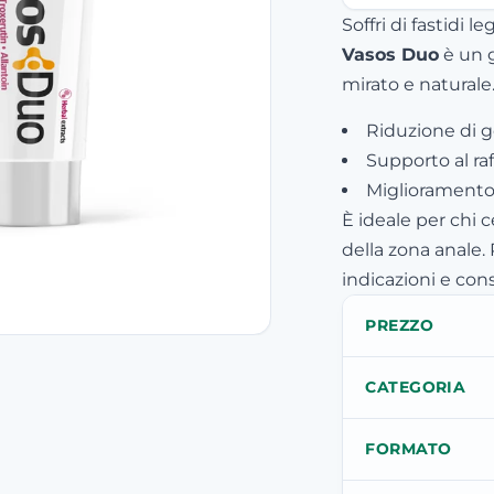
Soffri di fastidi l
Vasos Duo
è un g
mirato e naturale
Riduzione di go
Supporto al ra
Miglioramento 
È ideale per chi 
della zona anale.
indicazioni e con
PREZZO
CATEGORIA
FORMATO