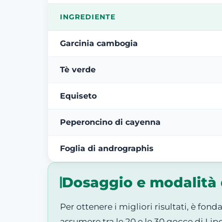
INGREDIENTE
Garcinia cambogia
Tè verde
Equiseto
Peperoncino di cayenna
Foglia di andrographis
Dosaggio e modalità 
Per ottenere i migliori risultati, è fon
assumere tra le 20 e le 30 gocce di Lipo