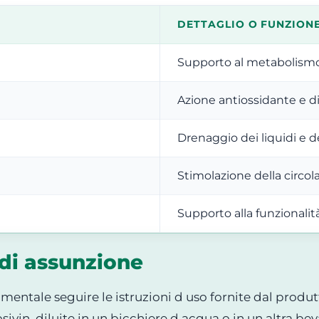
DETTAGLIO O FUNZION
Supporto al metabolismo 
Azione antiossidante e d
Drenaggio dei liquidi e 
Stimolazione della circol
Supporto alla funzionalit
di assunzione
damentale seguire le istruzioni d uso fornite dal produt
sivin, diluite in un bicchiere d acqua o in un altra be