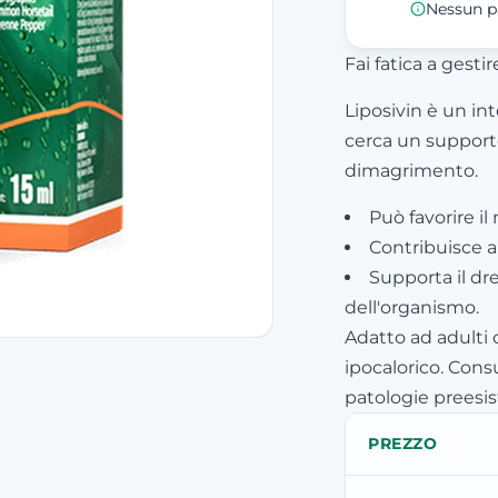
Nessun p
Fai fatica a gesti
Liposivin è un in
cerca un supporto
dimagrimento.
Può favorire il
Contribuisce al
Supporta il dr
dell'organismo.
Adatto ad adulti
ipocalorico. Cons
patologie preesis
PREZZO