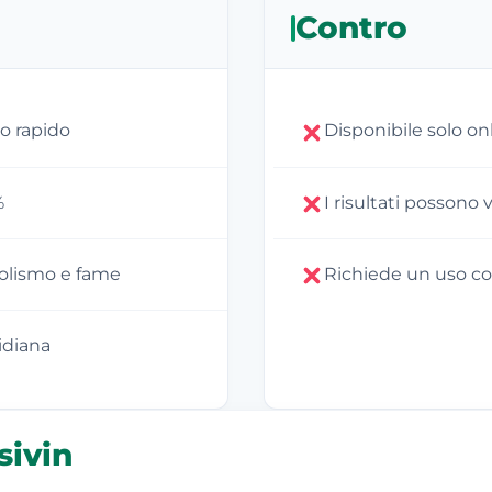
Contro
o rapido
Disponibile solo onl
%
I risultati possono v
olismo e fame
Richiede un uso co
idiana
sivin