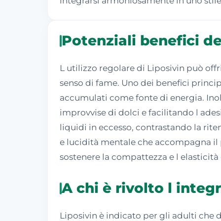
integrarsi armoniosamente in uno stile 
Potenziali benefici de
L utilizzo regolare di Liposivin può off
senso di fame. Uno dei benefici principa
accumulati come fonte di energia. Inolt
improvvise di dolci e facilitando l ade
liquidi in eccesso, contrastando la rit
e lucidità mentale che accompagna il p
sostenere la compattezza e l elasticità
A chi è rivolto l integ
Liposivin è indicato per gli adulti che