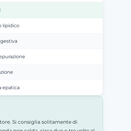
E
lipidico
igestiva
depurazione
azione
à epatica
tore. Si consiglia solitamente di
vanda non calda, circa due o tre volte al