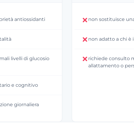
prietà antiossidanti
non sostituisce una 
talità
non adatto a chi è 
li livelli di glucosio
richiede consulto 
allattamento o per
ario e cognitivo
zione giornaliera