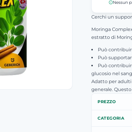
Nessun p
Cerchi un support
Moringa Complex 
estratto di Moring
Può contribuire
Può supportare
Può contribuir
glucosio nel san
Adatto per adult
generale. Questo
PREZZO
CATEGORIA