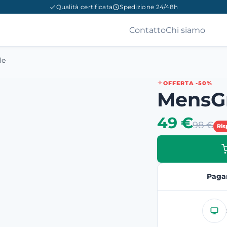
Qualità certificata
Spedizione 24/48h
Contatto
Chi siamo
le
OFFERTA -50%
MensG
49 €
98 €
Ris
Paga