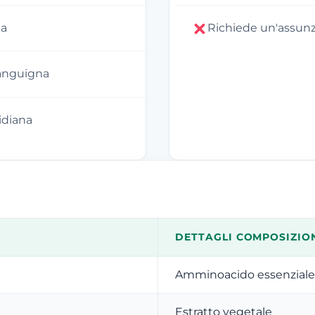
ca
Richiede un'assunz
sanguigna
idiana
DETTAGLI COMPOSIZIO
Amminoacido essenziale
Estratto vegetale