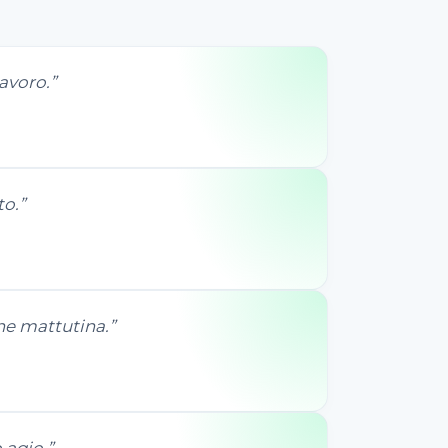
avoro.
”
to.
”
ine mattutina.
”
 agio.
”