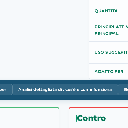
QUANTITÀ
PRINCIPI ATTIV
PRINCIPALI
USO SUGGERI
ADATTO PER
per
Analisi dettagliata di : cos'è e come funziona
B
Contro