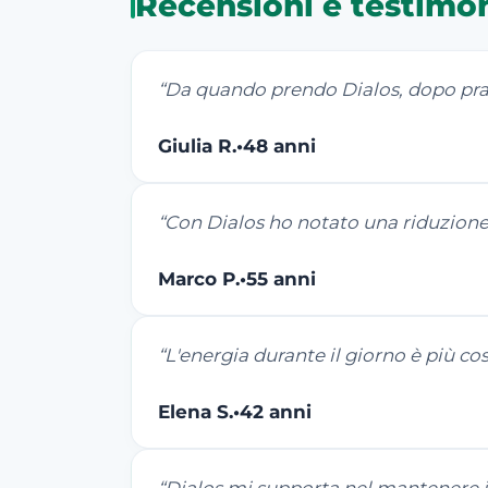
Recensioni e testimo
“
Da quando prendo Dialos, dopo pra
Giulia R.
•
48 anni
“
Con Dialos ho notato una riduzione 
Marco P.
•
55 anni
“
L'energia durante il giorno è più c
Elena S.
•
42 anni
“
Dialos mi supporta nel mantenere i m