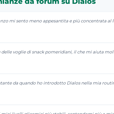
nianze da forum su Dialos
nzo mi sento meno appesantita e più concentrata al l
delle voglie di snack pomeridiani, il che mi aiuta mol
ostante da quando ho introdotto Dialos nella mia rout
iei livelli glicemici più stabili, sentendomi più a mio