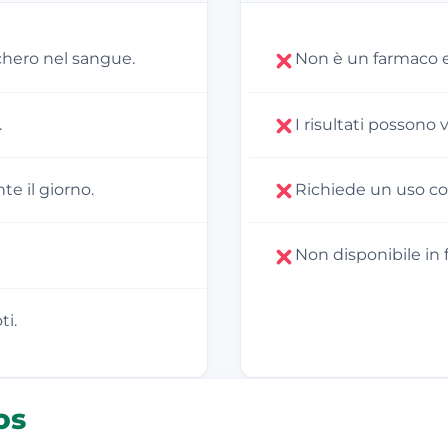
cchero nel sangue.
Non è un farmaco e
.
I risultati possono
te il giorno.
Richiede un uso cos
Non disponibile in
ti.
os