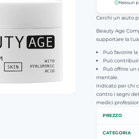
Nessun p
Cerchi un aiuto pe
Beauty Age Comp
supportare la tua 
Può favorire l
Può contribuire
Può offrire un 
mentale.
Indicato per chi 
contro i segni de
medici profession
PREZZO
CATEGORIA