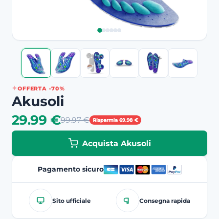
OFFERTA -70%
Akusoli
29.99 €
99.97 €
Risparmia 69.98 €
Acquista Akusoli
Pagamento sicuro
Sito ufficiale
Consegna rapida