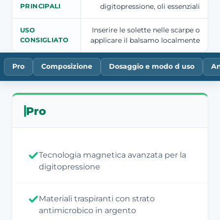
digitopressione, oli essenziali
PRINCIPALI
Inserire le solette nelle scarpe o
USO
applicare il balsamo localmente
CONSIGLIATO
Pro
Composizione
Dosaggio e modo d uso
An
Pro
Tecnologia magnetica avanzata per la
digitopressione
Materiali traspiranti con strato
antimicrobico in argento